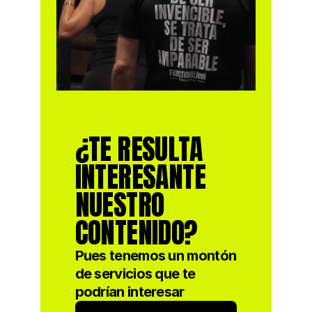
¿TE RESULTA 
INTERESANTE 
NUESTRO 
CONTENIDO?
Pues tenemos un montón
de servicios que te
podrían interesar