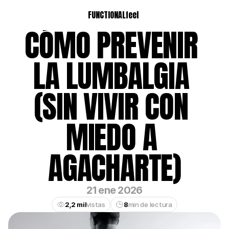
FUNCTIONALfeel
CÓMO PREVENIR 
LA LUMBALGIA 
(SIN VIVIR CON 
MIEDO A 
AGACHARTE)
21 ene 2026
2,2 mil
vistas
8
min de lectura