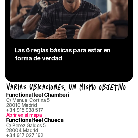
Las 6 reglas básicas para estar en 
forma de verdad
VARIAS UBICACIONES, UN MISMO OBJETIVO
Functionalfeel Chamberí
C/ Manuel Cortina 5
28010 Madrid
+34 915 938 517
Abrir en el mapa →
Functionalfeel Chueca
C/ Perez Galdos 5
28004 Madrid
+34 917 027 192