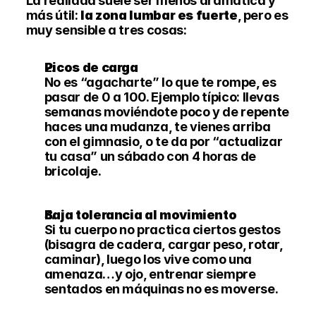
La realidad suele ser menos dramática y 
más útil: 
la zona lumbar es fuerte
, pero es 
muy sensible a tres cosas:
Picos de carga
No es “agacharte” lo que te rompe, es 
pasar de 0 a 100. Ejemplo típico: llevas 
semanas moviéndote poco y de repente 
haces una mudanza, te vienes arriba 
con el gimnasio, o te da por “actualizar 
tu casa” un sábado con 4 horas de 
bricolaje.
Baja tolerancia al movimiento
Si tu cuerpo no practica ciertos gestos 
(bisagra de cadera, cargar peso, rotar, 
caminar), luego los vive como una 
amenaza…y ojo, entrenar siempre 
sentados en máquinas no es moverse. 